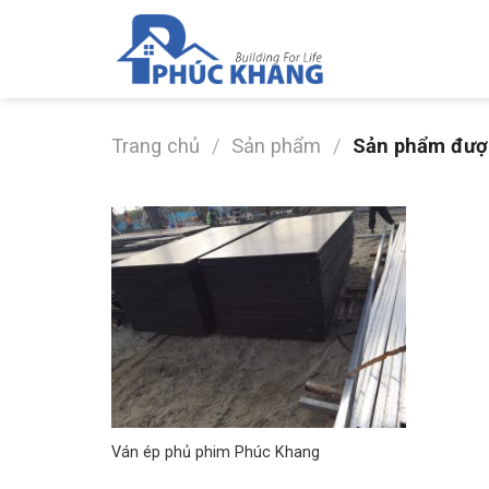
Bỏ
qua
nội
dung
Trang chủ
/
Sản phẩm
/
Sản phẩm được 
Ván ép phủ phim Phúc Khang