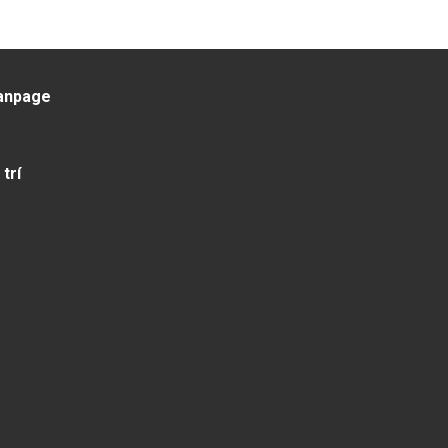
anpage
 trí