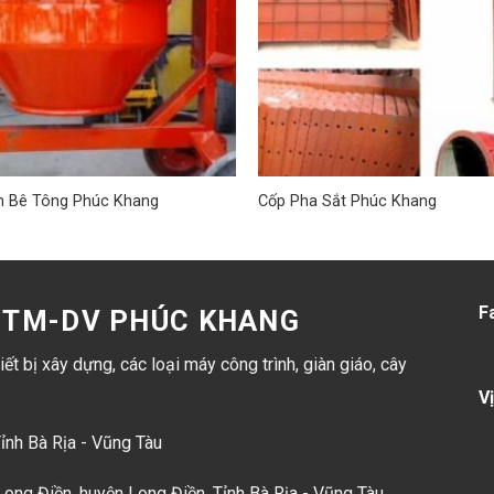
n Bê Tông Phúc Khang
Cốp Pha Sắt Phúc Khang
F
D-TM-DV PHÚC KHANG
ết bị xây dựng, các loại máy công trình, giàn giáo, cây
Vị
Tỉnh Bà Rịa - Vũng Tàu
ong Điền, huyện Long Điền, Tỉnh Bà Rịa - Vũng Tàu