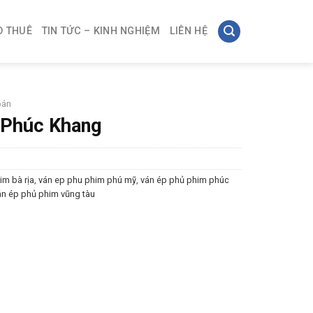
O THUÊ
TIN TỨC – KINH NGHIỆM
LIÊN HỆ
bán
 Phúc Khang
im bà rịa
,
ván ep phu phim phú mỹ
,
ván ép phủ phim phúc
án ép phủ phim vũng tàu