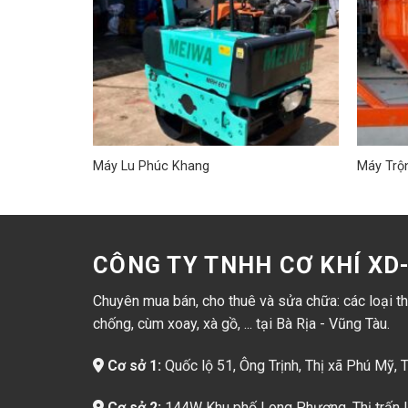
Máy Lu Phúc Khang
Máy Trộ
CÔNG TY TNHH CƠ KHÍ X
Chuyên mua bán, cho thuê và sửa chữa: các loại thi
chống, cùm xoay, xà gồ, ... tại Bà Rịa - Vũng Tàu.
Cơ sở 1:
Quốc lộ 51, Ông Trịnh, Thị xã Phú Mỹ, 
Cơ sở 2:
144W Khu phố Long Phượng, Thị trấn L