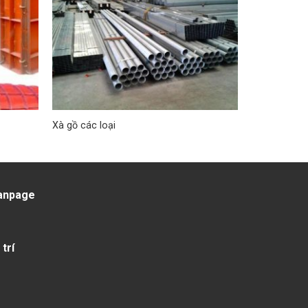
Xà gồ các loại
anpage
 trí