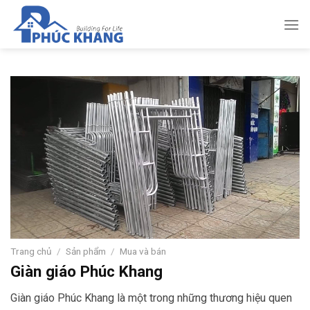
Bỏ
qua
nội
dung
Trang chủ
/
Sản phẩm
/
Mua và bán
Giàn giáo Phúc Khang
Giàn giáo Phúc Khang là một trong những thương hiệu quen