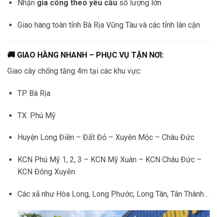
Nhận
gia công theo yêu cầu
số lượng lớn
Giao hàng toàn tỉnh Bà Rịa Vũng Tàu và các tỉnh lân cận
🚚 GIAO HÀNG NHANH – PHỤC VỤ TẬN NƠI:
Giao cây chống tăng 4m tại các khu vực:
TP. Bà Rịa
TX. Phú Mỹ
Huyện Long Điền – Đất Đỏ – Xuyên Mộc – Châu Đức
KCN Phú Mỹ 1, 2, 3 – KCN Mỹ Xuân – KCN Châu Đức –
KCN Đông Xuyên
Các xã như Hòa Long, Long Phước, Long Tân, Tân Thành…