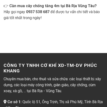
👉
Cần mua cây chống tăng 4m tại Bà Rịa Vũng Tàu?
Hãy gọi ngay
0937 538 687
để được tư vấn chi tiết và báo
giá tốt nhất trong ngày!
CÔNG TY TNHH CƠ KHÍ XD-TM-DV PHÚC
KHANG
Chuyên mua bán, cho thuê và sửa chữa: các loại thiết bị xây
dựng, các loại máy công trình, giàn giáo, cây chống, cùm
xoay, xà gồ, ... tại Bà Rịa - Vũng Tàu.
Cơ sở 1:
Quốc lộ 51, Ông Trịnh, Thị xã Phú Mỹ, Tỉnh Bà Rịa