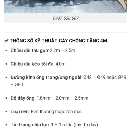
0937 538 687
✅ THÔNG SỐ KỸ THUẬT CÂY CHỐNG TĂNG 4M:
Chiều dài thu gọn
: 2.2m – 2.5m
Chiều dài kéo tối đa
: 4.0m
Đường kính ống trong/ống ngoài
: Ø42 – Ø49 hoặc Ø49
– Ø60
Độ dày ống
: 1.8mm – 2.0mm – 2.5mm
Loại ren
: Ren thường hoặc ren đúc
Tải trọng chịu lực
: 1 – 1.5 tấn (tùy độ dày)