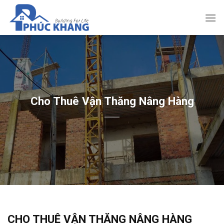
Bỏ
qua
nội
dung
Cho Thuê Vận Thăng Nâng Hàng
CHO THUÊ VẬN THĂNG NÂNG HÀNG