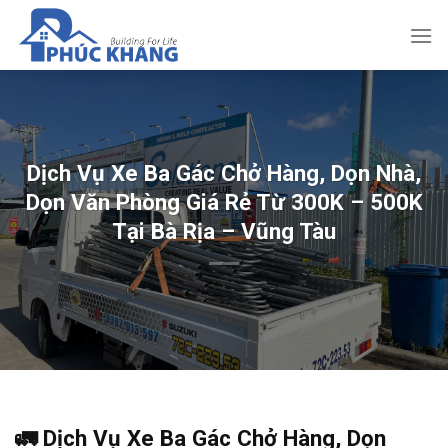
Bỏ
qua
nội
dung
Dịch Vụ Xe Ba Gác Chở Hàng, Dọn Nhà,
Dọn Văn Phòng Giá Rẻ Từ 300K – 500K
Tại Bà Rịa – Vũng Tàu
🚛 Dịch Vụ Xe Ba Gác Chở Hàng, Dọn