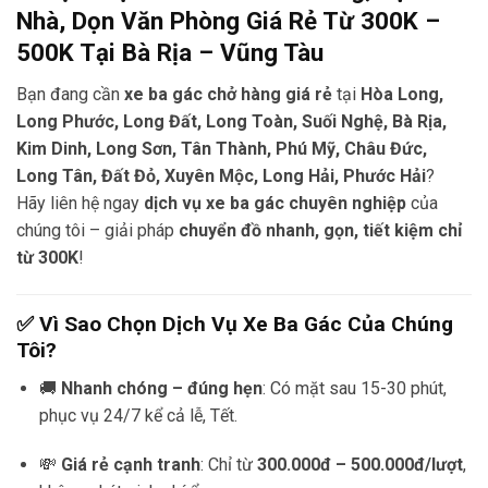
Nhà, Dọn Văn Phòng Giá Rẻ Từ 300K –
500K Tại Bà Rịa – Vũng Tàu
Bạn đang cần
xe ba gác chở hàng giá rẻ
tại
Hòa Long,
Long Phước, Long Đất, Long Toàn, Suối Nghệ, Bà Rịa,
Kim Dinh, Long Sơn, Tân Thành, Phú Mỹ, Châu Đức,
Long Tân, Đất Đỏ, Xuyên Mộc, Long Hải, Phước Hải
?
Hãy liên hệ ngay
dịch vụ xe ba gác chuyên nghiệp
của
chúng tôi – giải pháp
chuyển đồ nhanh, gọn, tiết kiệm chỉ
từ 300K
!
✅ Vì Sao Chọn Dịch Vụ Xe Ba Gác Của Chúng
Tôi?
🚚
Nhanh chóng – đúng hẹn
: Có mặt sau 15-30 phút,
phục vụ 24/7 kể cả lễ, Tết.
💸
Giá rẻ cạnh tranh
: Chỉ từ
300.000đ – 500.000đ/lượt
,