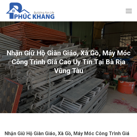
Bỏ
qua
nội
dung
Nhận Giữ Hộ Giàn Giáo, Xà Gồ, Máy Móc
Công Trình Giá Cao Uy Tín Tại Bà Rịa
Vũng Tàu
Nhận Giữ Hộ Giàn Giáo, Xà Gồ, Máy Móc Công Trình Giá