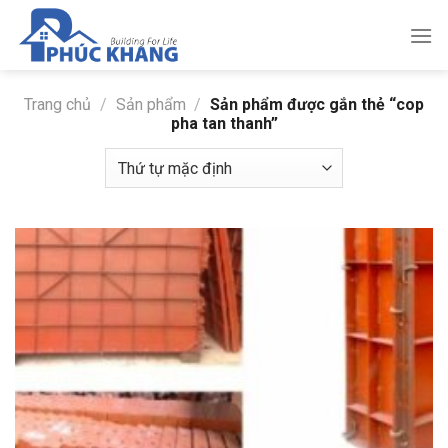
Bỏ
qua
nội
dung
Trang chủ
/
Sản phẩm
/
Sản phẩm được gắn thẻ “cop
pha tan thanh”