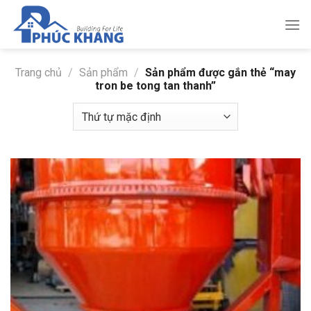
Bỏ
qua
nội
dung
Trang chủ
/
Sản phẩm
/
Sản phẩm được gắn thẻ “may
tron be tong tan thanh”