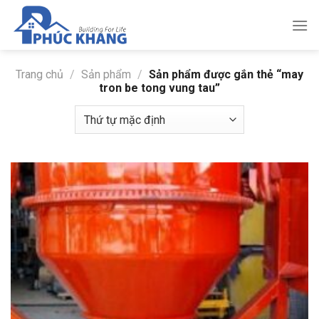
Bỏ
qua
nội
dung
Trang chủ
/
Sản phẩm
/
Sản phẩm được gắn thẻ “may
tron be tong vung tau”