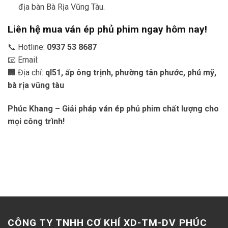
địa bàn Bà Rịa Vũng Tàu.
Liên hệ mua ván ép phủ phim ngay hôm nay!
📞 Hotline:
0937 53 8687
📧 Email:
🏢 Địa chỉ:
ql51, ấp ông trịnh, phường tân phước, phú mỹ,
bà rịa vũng tàu
Phúc Khang – Giải pháp ván ép phủ phim chất lượng cho
mọi công trình!
CÔNG TY TNHH CƠ KHÍ XD-TM-DV PHÚC