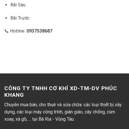
Bãi Sau
Bãi Trước
📞 Hotline:
0937538687
CÔNG TY TNHH CƠ KHÍ XD-TM-DV PHÚC
KHANG
Chuyên mua bán, cho thuê và sửa chữa: các loại thiết bị xây
dựng, các loại máy công trình, giàn giáo, cây chống, cùm
xoay, xà gồ, ... tại Bà Rịa - Vũng Tàu.