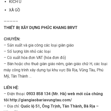
KÍCH U
XÀ GỒ
————–
THIẾT BỊ XÂY DỰNG PHÚC KHANG BRVT
CHUYÊN:
– Sản xuất và gia công các loại giàn giáo
– Số lượng lớn nhỏ các loại
– Có xuất hóa đơn VAT (hóa đơn đỏ)
– Bán hoặc cho thuê giàn giáo nêm, giàn giáo chữ H, các loại
máy công trình xây dựng tại khu vực Bà Rịa, Vũng Tàu, Phú
Mỹ, Tân Thành …
LIÊN HỆ:
– Điện thoại:
0933 858 134 (Mr. Hà) web mới của chúng
tôi http://giangiaobariavungtau.com/
– Địa chỉ:
Quốc lộ 51, Ông Trịnh, Tân Thành, Bà Rịa –