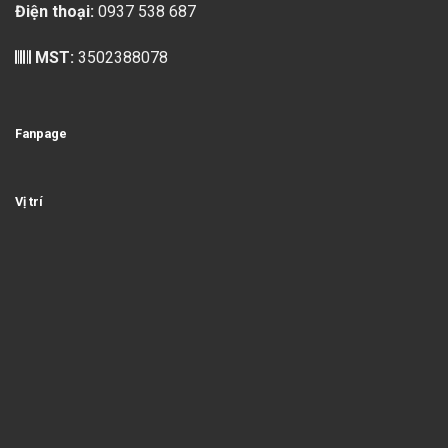
Điện thoại:
0937 538 687
MST:
3502388078
Fanpage
Vị trí