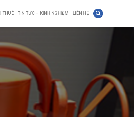
O THUÊ
TIN TỨC – KINH NGHIỆM
LIÊN HỆ