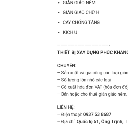
GIÀN GIÁO NÊM
GIÀN GIÁO CHỮ H
CÂY CHỐNG TĂNG
KÍCH U
———————————————-
THIẾT BỊ XÂY DỰNG PHÚC KHAN
CHUYÊN:
– Sản xuất và gia công các loại giàn
– Số lượng lớn nhỏ các loại
– Có xuất hóa đơn VAT (hóa đơn đỏ
– Bán hoặc cho thuê giàn giáo nêm, 
LIÊN HỆ:
– Điện thoại:
0937 53 8687
– Địa chỉ:
Quốc lộ 51, Ông Trịnh, 