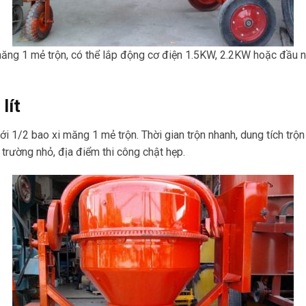
măng 1 mẻ trộn, có thể lắp động cơ điện 1.5KW, 2.2KW hoặc đầu 
lít
ới 1/2 bao xi măng 1 mẻ trộn. Thời gian trộn nhanh, dung tích trộ
trường nhỏ, địa điểm thi công chật hẹp.