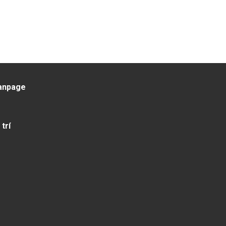
anpage
 trí